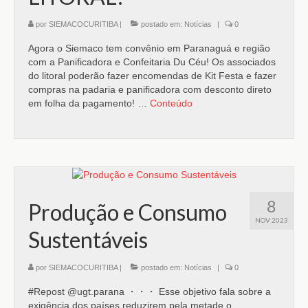
por
SIEMACOCURITIBA
|
postado em:
Notícias
|
0
Agora o Siemaco tem convênio em Paranaguá e região
com a Panificadora e Confeitaria Du Céu! Os associados
do litoral poderão fazer encomendas de Kit Festa e fazer
compras na padaria e panificadora com desconto direto
em folha da pagamento! …
Conteúdo
8
Produção e Consumo
NOV 2023
Sustentáveis
por
SIEMACOCURITIBA
|
postado em:
Notícias
|
0
#Repost @ugt.parana ・・・ Esse objetivo fala sobre a
exigência dos países reduzirem pela metade o