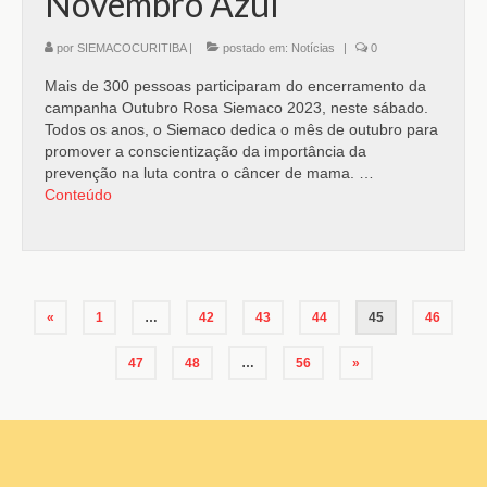
Novembro Azul
por
SIEMACOCURITIBA
|
postado em:
Notícias
|
0
Mais de 300 pessoas participaram do encerramento da
campanha Outubro Rosa Siemaco 2023, neste sábado.
Todos os anos, o Siemaco dedica o mês de outubro para
promover a conscientização da importância da
prevenção na luta contra o câncer de mama. …
Conteúdo
«
1
…
42
43
44
45
46
47
48
…
56
»