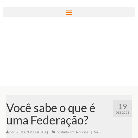
Você sabe o que é
19
DEZ 2023
uma Federação?
por
SIEMACOCURITIBA
|
postado em:
Notícias
|
0