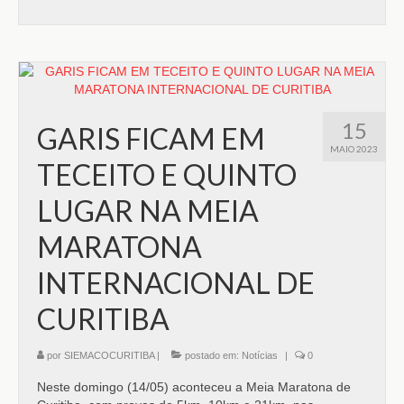
15
GARIS FICAM EM
MAIO 2023
TECEITO E QUINTO
LUGAR NA MEIA
MARATONA
INTERNACIONAL DE
CURITIBA
por
SIEMACOCURITIBA
|
postado em:
Notícias
|
0
Neste domingo (14/05) aconteceu a Meia Maratona de