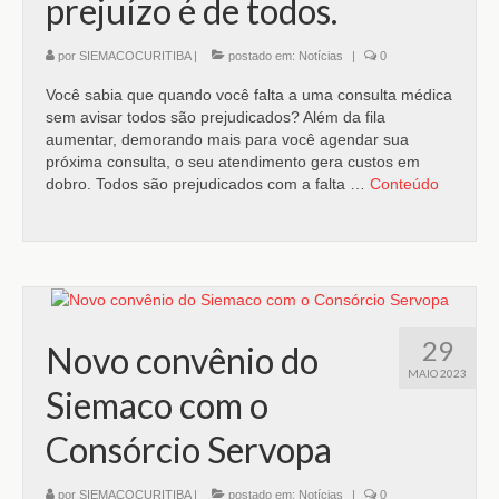
prejuízo é de todos.
por
SIEMACOCURITIBA
|
postado em:
Notícias
|
0
Você sabia que quando você falta a uma consulta médica
sem avisar todos são prejudicados? Além da fila
aumentar, demorando mais para você agendar sua
próxima consulta, o seu atendimento gera custos em
dobro. Todos são prejudicados com a falta …
Conteúdo
29
Novo convênio do
MAIO 2023
Siemaco com o
Consórcio Servopa
por
SIEMACOCURITIBA
|
postado em:
Notícias
|
0