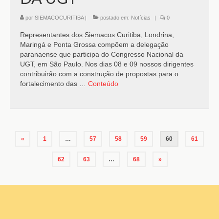
por
SIEMACOCURITIBA
|
postado em:
Notícias
|
0
Representantes dos Siemacos Curitiba, Londrina,
Maringá e Ponta Grossa compõem a delegação
paranaense que participa do Congresso Nacional da
UGT, em São Paulo. Nos dias 08 e 09 nossos dirigentes
contribuirão com a construção de propostas para o
fortalecimento das …
Conteúdo
«
1
…
57
58
59
60
61
62
63
…
68
»