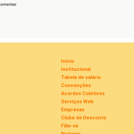
comentar.
Início
Institucional
Tabela de salário
Convenções
Acordos Coletivos
Serviços Web
Empresas
Clube de Desconto
Filie-se
Notícias