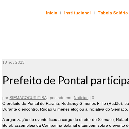
Início
Institucional
Tabela Salário
18
nov 2023
Prefeito de Pontal partici
por
SIEMACOCURITIBA
|
postado em:
Notícias
|
0
O prefeito de Pontal do Paraná, Rudisney Gimenes Filho (Rudão), pa
Durante o encontro, Rudão Gimenes elogiou a iniciativa do Siemaco, 
A organização do evento ficou a cargo do diretor do Siemaco, Rafae
litoral, assembleia da Campanha Salarial e também sobre o evento 