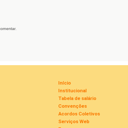
comentar.
Início
Institucional
Tabela de salário
Convenções
Acordos Coletivos
Serviços Web