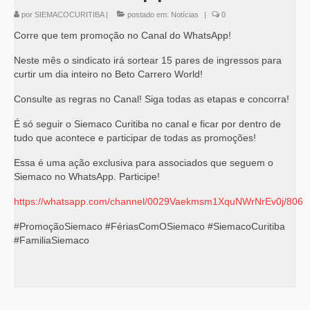
por
SIEMACOCURITIBA
|
postado em:
Notícias
|
0
Corre que tem promoção no Canal do WhatsApp!
Neste mês o sindicato irá sortear 15 pares de ingressos para
curtir um dia inteiro no Beto Carrero World!
Consulte as regras no Canal! Siga todas as etapas e concorra!
É só seguir o Siemaco Curitiba no canal e ficar por dentro de
tudo que acontece e participar de todas as promoções!
Essa é uma ação exclusiva para associados que seguem o
Siemaco no WhatsApp. Participe!
https://whatsapp.com/channel/0029Vaekmsm1XquNWrNrEv0j/806
#PromoçãoSiemaco #FériasComOSiemaco #SiemacoCuritiba
#FamiliaSiemaco