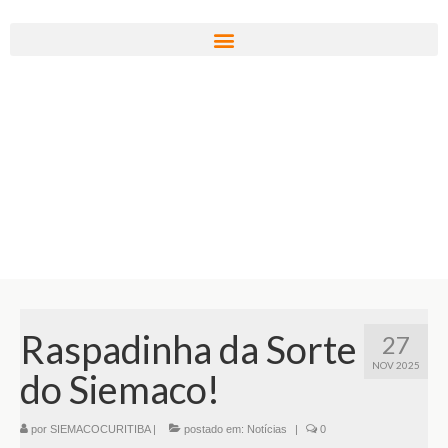
Raspadinha da Sorte
27
NOV 2025
do Siemaco!
por
SIEMACOCURITIBA
|
postado em:
Notícias
|
0