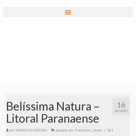
Belíssima Natura –
16
SET 2025
Litoral Paranaense
por
SIEMACOCURITIBA
|
postado em:
Convênios
,
Litoral
|
1