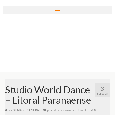
Studio World Dance
3
SET 2025
– Litoral Paranaense
por
SIEMACOCURITIBA
|
postado em:
Convênios
,
Litoral
|
0