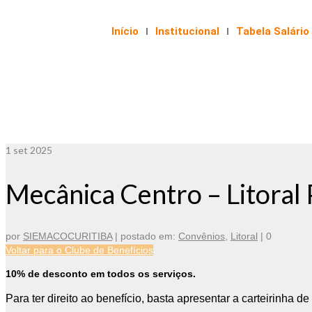
Início
Institucional
Tabela Salário
1
set 2025
Mecânica Centro – Litoral
por
SIEMACOCURITIBA
|
postado em:
Convênios
,
Litoral
|
0
Voltar para o Clube de Benefícios
10% de desconto em todos os serviços.
Para ter direito ao benefício, basta apresentar a carteirinha 