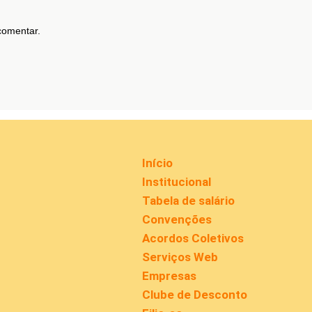
comentar.
Início
Institucional
Tabela de salário
Convenções
Acordos Coletivos
Serviços Web
Empresas
Clube de Desconto