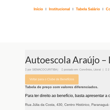
Início
Institucional
Tabela Salário
Co
Autoescola Araújo – 
por
SIEMACOCURITIBA
|
postado em:
Convênios
,
Litoral
|
2
Voltar para o Clube de Benefícios
Tabela de preço com valores diferenciados.
Para ter direito ao benefício, basta apresentar 
Rua Júlia da Costa, 430, Centro Histórico, Paranaguá