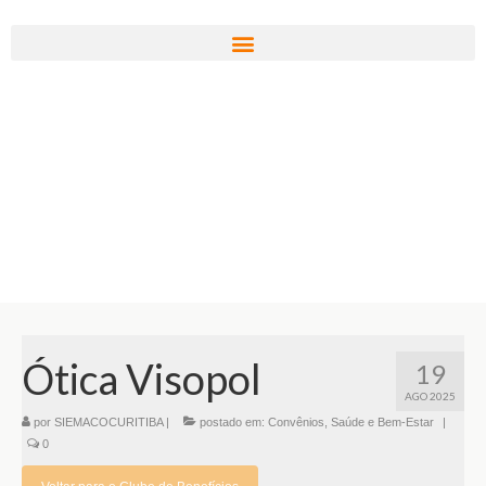
Ótica Visopol
19
AGO 2025
por
SIEMACOCURITIBA
|
postado em:
Convênios
,
Saúde e Bem-Estar
|
0