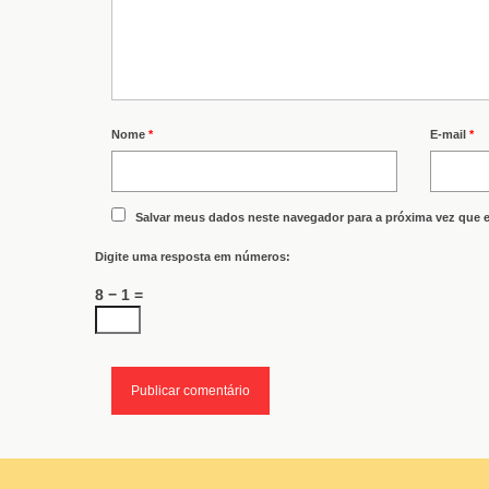
Nome
*
E-mail
*
Salvar meus dados neste navegador para a próxima vez que 
Digite uma resposta em números:
8 − 1 =