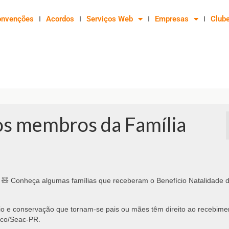
onvenções
Acordos
Serviços Web
Empresas
Club
os membros da Família
🧸 Conheça algumas famílias que receberam o Benefício Natalidade 
eio e conservação que tornam-se pais ou mães têm direito ao recebime
aco/Seac-PR.