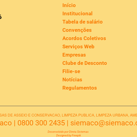
Início
Institucional
6
Tabela de salário
Convenções
Acordos Coletivos
Serviços Web
Empresas
Clube de Desconto
Filie-se
Notícias
Regulamentos
S DE ASSEIO E CONSERVACAO, LIMPEZA PUBLICA, LIMPEZA URBANA, AMB
maco
|
0800 300 2435
|
siemaco@siemaco.o
Desenvolvido por Direta Sistemas
Designed by Freepik