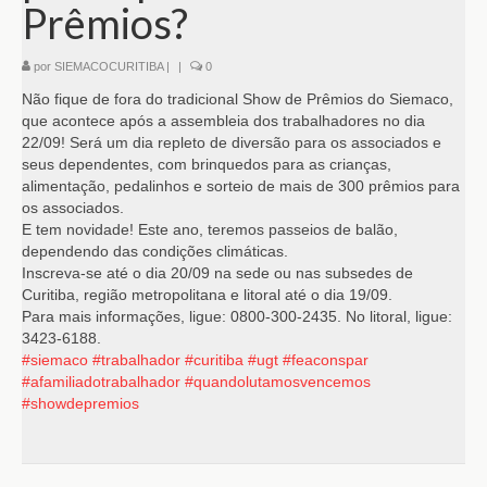
Prêmios?
por
SIEMACOCURITIBA
|
|
0
Não fique de fora do tradicional Show de Prêmios do Siemaco,
que acontece após a assembleia dos trabalhadores no dia
22/09! Será um dia repleto de diversão para os associados e
seus dependentes, com brinquedos para as crianças,
alimentação, pedalinhos e sorteio de mais de 300 prêmios para
os associados.
E tem novidade! Este ano, teremos passeios de balão,
dependendo das condições climáticas.
Inscreva-se até o dia 20/09 na sede ou nas subsedes de
Curitiba, região metropolitana e litoral até o dia 19/09.
Para mais informações, ligue: 0800-300-2435. No litoral, ligue:
3423-6188.
#siemaco
#trabalhador
#curitiba
#ugt
#feaconspar
#afamiliadotrabalhador
#quandolutamosvencemos
#showdepremios