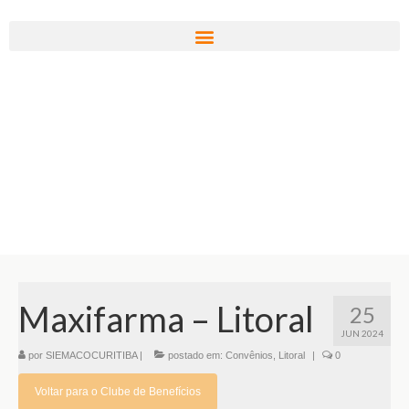
Maxifarma – Litoral
25
JUN 2024
por
SIEMACOCURITIBA
|
postado em:
Convênios
,
Litoral
|
0
Voltar para o Clube de Benefícios