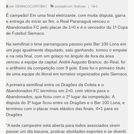
por
SIEMACOCURITIBA
|
postado em:
Notícias
|
0
É campeão! Em uma final eletrizante, com muita disputa, garra
e entrega do início ao fim, o Real Paranaguá venceu o
Abandonados FC pelo placar de 1×0 e é o vencedor da 1ª Copa
de Futebol Siemaco.
Na semifinal o time parnanguara passou pelo Bar 100 Lona em
um jogo igualmente disputado, saiu ganhando, tomou o empate
e na reta final, com um golaço no ângulo de fora da área
venceu a equipe da capital. André Augusto Branco, do Real, foi
o artilheiro da competição com 9 gols. Esse foi o primeiro título
de uma equipe do litoral em torneios organizados pelo Siemaco.
A primeira semifinal entre os Dragões da Coleta e o
Abandonados FC terminou em 2×0, com vitória para o
Abandonados, que ficou com o 2º lugar da competição. A
disputa do 3º lugar ficou entre os Dragões e o Bar 100 Lona, e
terminou com o placar mais elástico das finais, 4×1 para os
Dragões.
“A sede campestre está aberta para todos associados virem
passar um dia bacana, praticar atividades esportes e se divertir