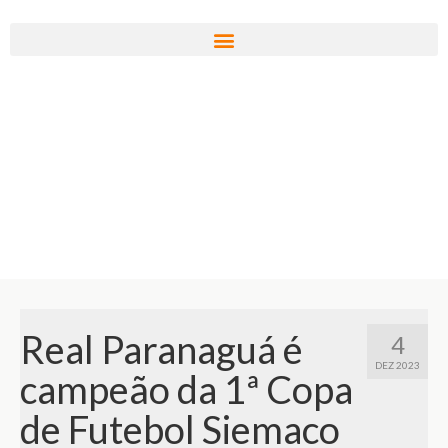
Real Paranaguá é
4
DEZ 2023
campeão da 1ª Copa
de Futebol Siemaco