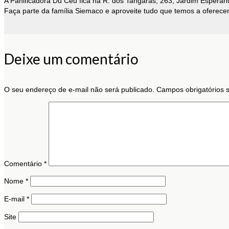
A Panificadora Du Céu fica na R. dos Tangarás, 263, Jardim Esperan
Faça parte da família Siemaco e aproveite tudo que temos a oferecer
Deixe um comentário
O seu endereço de e-mail não será publicado.
Campos obrigatórios
Comentário
*
Nome
*
E-mail
*
Site