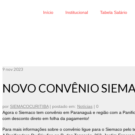
Início
Institucional
Tabela Salário
9
nov 2023
NOVO CONVÊNIO SIEMA
por
SIEMACOCURITIBA
|
postado em:
Notícias
|
0
Agora o Siemaco tem convênio em Paranaguá e região com a Panificad
com desconto direto em folha da pagamento!
Para mais informações sobre o convênio ligue para o Siemaco pelo t