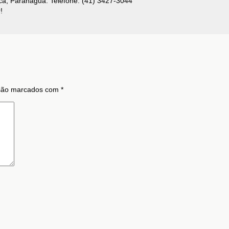
ca, Paranaguá. Telefone: (41) 3427-3044
!
 são marcados com
*