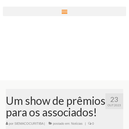
Um show de prêmios
23
OUT 2023
para os associados!
por
SIEMACOCURITIBA
|
postado em:
Notícias
|
0