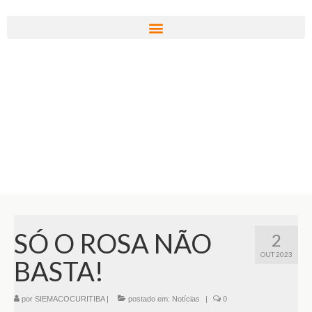
SÓ O ROSA NÃO
2
OUT 2023
BASTA!
por
SIEMACOCURITIBA
|
postado em:
Notícias
|
0