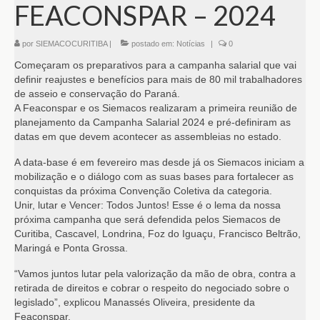
FEACONSPAR – 2024
por
SIEMACOCURITIBA
|
postado em:
Notícias
|
0
Começaram os preparativos para a campanha salarial que vai
definir reajustes e benefícios para mais de 80 mil trabalhadores
de asseio e conservação do Paraná.
A Feaconspar e os Siemacos realizaram a primeira reunião de
planejamento da Campanha Salarial 2024 e pré-definiram as
datas em que devem acontecer as assembleias no estado.
A data-base é em fevereiro mas desde já os Siemacos iniciam a
mobilização e o diálogo com as suas bases para fortalecer as
conquistas da próxima Convenção Coletiva da categoria.
Unir, lutar e Vencer: Todos Juntos! Esse é o lema da nossa
próxima campanha que será defendida pelos Siemacos de
Curitiba, Cascavel, Londrina, Foz do Iguaçu, Francisco Beltrão,
Maringá e Ponta Grossa.
“Vamos juntos lutar pela valorização da mão de obra, contra a
retirada de direitos e cobrar o respeito do negociado sobre o
legislado”, explicou Manassés Oliveira, presidente da
Feaconspar.