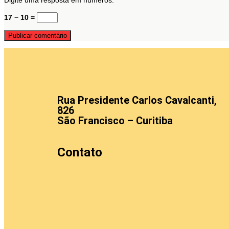
Digite uma resposta em números:
17 − 10 =
Rua Presidente Carlos Cavalcanti,
826
São Francisco – Curitiba
Contato