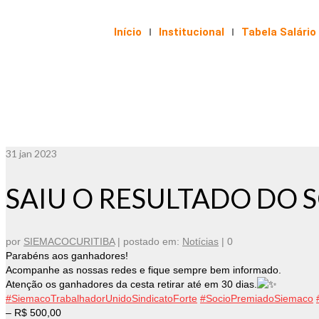
Início
Institucional
Tabela Salário
31
jan 2023
SAIU O RESULTADO DO 
por
SIEMACOCURITIBA
|
postado em:
Notícias
|
0
Parabéns aos ganhadores!
Acompanhe as nossas redes e fique sempre bem informado.
Atenção os ganhadores da cesta retirar até em 30 dias.
#SiemacoTrabalhadorUnidoSindicatoForte
#SocioPremiadoSiemaco
– R$ 500,00