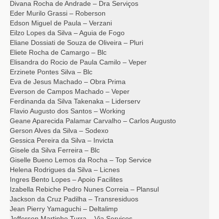
Divana Rocha de Andrade – Dra Serviços
Eder Murilo Grassi – Roberson
Edson Miguel de Paula – Verzani
Eilzo Lopes da Silva – Aguia de Fogo
Eliane Dossiati de Souza de Oliveira – Pluri
Eliete Rocha de Camargo – Blc
Elisandra do Rocio de Paula Camilo – Veper
Erzinete Pontes Silva – Blc
Eva de Jesus Machado – Obra Prima
Everson de Campos Machado – Veper
Ferdinanda da Silva Takenaka – Liderserv
Flavio Augusto dos Santos – Working
Geane Aparecida Palamar Carvalho – Carlos Augusto
Gerson Alves da Silva – Sodexo
Gessica Pereira da Silva – Invicta
Gisele da Silva Ferreira – Blc
Giselle Bueno Lemos da Rocha – Top Service
Helena Rodrigues da Silva – Licnes
Ingres Bento Lopes – Apoio Facilites
Izabella Rebiche Pedro Nunes Correia – Plansul
Jackson da Cruz Padilha – Transresiduos
Jean Pierry Yamaguchi – Deltalimp
Jefferson Martinho Turra – Via Servicos