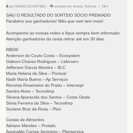
por
SIEMACOCURITIBA
|
postado em:
Avisos
,
Notícias
|
0
SAIU O RESULTADO DO SORTEIO SÓCIO PREMIADO
Parabéns aos ganhadores! Mês que vem tem mais!
Acompanhe as nossas redes e fique sempre bem informado.
Atenção ganhadores da cesta retirar até em 30 dias.
R$500
Anderson do Couto Costa – Ecosystem
Gideoni Chaves Rodrigues – Liderserv
Jefferson Garcia Moreira – BLC
Maria Helana da Silva – Pontual
Nadir Maria Bueno – Ap Serviços
Roromia Rosemeire do Prado – Intersept
Sandra Alves – Tecnolimp
Silvana Aparecida dos Santos – Costa Oeste
Sônia Ferreira da Silva – Tecnolimp
Suziane Braz da Rosa – Pluri
Cestas de Alimentos
Adriano Mendes – Protatic
Aguinaldo Correa Jeronimo – Planservice