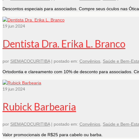
Descontos especiais para associados. Compre seus óculos nas Óticas 
19
jun 2024
Dentista Dra. Erika L. Branco
por
SIEMACOCURITIBA
|
postado em:
Convênios
,
Saúde e Bem-Esta
Ortodontia e clareamento com 10% de desconto para associados. Ciru
19
jun 2024
Rubick Barbearia
por
SIEMACOCURITIBA
|
postado em:
Convênios
,
Saúde e Bem-Esta
Valor promocionais de R$25 para cabelo ou barba.