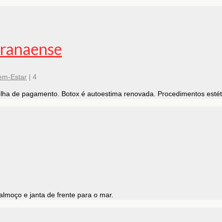
Paranaense
em-Estar
|
4
lha de pagamento. Botox é autoestima renovada. Procedimentos estét
lmoço e janta de frente para o mar.