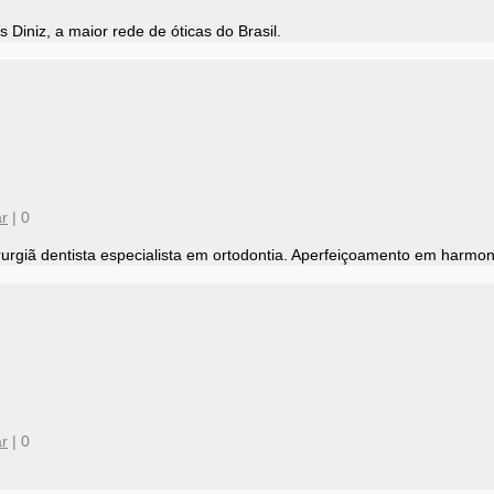
Diniz, a maior rede de óticas do Brasil.
r
|
0
rgiã dentista especialista em ortodontia. Aperfeiçoamento em harmoni
r
|
0