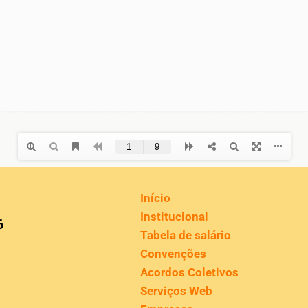
Início
Institucional
6
Tabela de salário
Convenções
Acordos Coletivos
Serviços Web