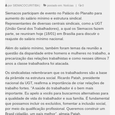
por
SIEMACOCURITIBA
|
postado em:
Notícias
|
0
Siemacos participam de evento no Palácio do Planalto para
aumento do salário mínimo e estrutura sindical.
Representantes de diversas centrais sindicais, como a UGT
(União Geral dos Trabalhadores), a qual os Siemacos fazem
parte, se reuniram hoje (18/01) em Brasília para discutir o
reajuste do salário mínimo nacional.
Além do salário mínimo, também foram temas da reunião a
questão da disparidade entre homens e mulheres no trabalho, a
precarização das relações trabalhistas e como nesses últimos 7
anos a classe trabalhadora foi atacada.
Os sindicalistas relembraram que os trabalhadores são a base
da pirâmide na estrutura social. Ricardo Patah, presidente
nacional da UGT, reafirma a importância de criar relações de
trabalho fortes. “A saúde do trabalhador é o bem mais
importante. Eu apelo a vocês para buscarmos alternativas para
a qualidade de vida do trabalhador e sua família. É fundamental
que possamos incluir os excluídos, fomentar a inclusão social,
por meio da qualificação profissional. Queremos construir um
Brasil cidadão, um país melhor”, almeja Patah.